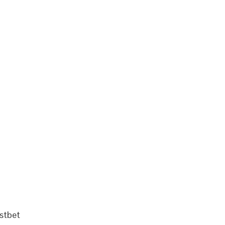
stbet