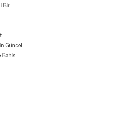
i Bir
t
çin Güncel
e Bahis