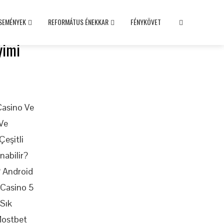
SEMÉNYEK
REFORMÁTUS ÉNEKKAR
FÉNYKÖVET
yimi
Casino Ve
 Ve
Çeşitli
nabilir?
? Android
 Casino 5
Sık
Mostbet