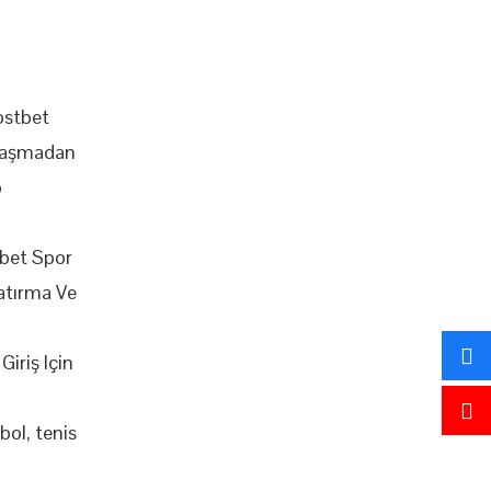
ostbet
ılaşmadan
o
tbet Spor
Yatırma Ve
iriş Için
ol, tenis