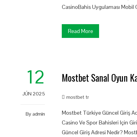
CasinoBahis Uygulaması Mobil C
Read More
12
Mostbet Sanal Oyun K
JÚN 2025
mostbet tr
Mostbet Türkiye Güncel Giriş A
By
admin
Casino Ve Spor Bahisleri Için Gi
Güncel Giriş Adresi Nedir? Most