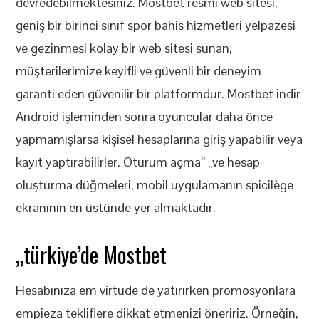
devredebilmektesiniz. Mostbet resmi web sitesi,
geniş bir birinci sınıf spor bahis hizmetleri yelpazesi
ve gezinmesi kolay bir web sitesi sunan,
müşterilerimize keyifli ve güvenli bir deneyim
garanti eden güvenilir bir platformdur. Mostbet indir
Android işleminden sonra oyuncular daha önce
yapmamışlarsa kişisel hesaplarına giriş yapabilir veya
kayıt yaptırabilirler. Oturum açma” „ve hesap
oluşturma düğmeleri, mobil uygulamanın spicilège
ekranının en üstünde yer almaktadır.
„türkiye’de Mostbet
Hesabınıza em virtude de yatırırken promosyonlara
empieza tekliflere dikkat etmenizi öneririz. Örneğin,