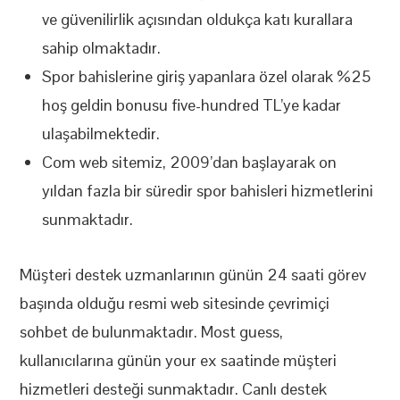
ve güvenilirlik açısından oldukça katı kurallara
sahip olmaktadır.
Spor bahislerine giriş yapanlara özel olarak %25
hoş geldin bonusu five-hundred TL’ye kadar
ulaşabilmektedir.
Com web sitemiz, 2009’dan başlayarak on
yıldan fazla bir süredir spor bahisleri hizmetlerini
sunmaktadır.
Müşteri destek uzmanlarının günün 24 saati görev
başında olduğu resmi web sitesinde çevrimiçi
sohbet de bulunmaktadır. Most guess,
kullanıcılarına günün your ex saatinde müşteri
hizmetleri desteği sunmaktadır. Canlı destek