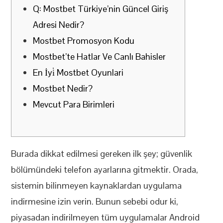
Q: Mostbet Türkiye’nin Güncel Giriş
Adresi Nedir?
Mostbet Promosyon Kodu
Mostbet’te Hatlar Ve Canlı Bahisler
En İyi̇ Mostbet Oyunlari
Mostbet Nedir?
Mevcut Para Birimleri
Burada dikkat edilmesi gereken ilk şey; güvenlik
bölümündeki telefon ayarlarına gitmektir. Orada,
sistemin bilinmeyen kaynaklardan uygulama
indirmesine izin verin. Bunun sebebi odur ki,
piyasadan indirilmeyen tüm uygulamalar Android