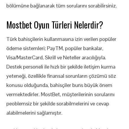
bölümüne bağlanarak tüm sorularını sorabilirsiniz.
Mostbet Oyun Türleri Nelerdir?
Türk bahisçilerin kullanmasına izin verilen popüler
ödeme sistemleri; PayTM, popüler bankalar,
Visa/MasterCard, Skrill ve Neteller aracılığıyla.
Destek personeli ile hızlı bir şekilde iletişim kurma
yeteneği, özellikle finansal sorunların çözümü söz
konusu olduğunda, bahisçiler buns büyük önem
vermektedirler. MostBet, müşterilerinin sorularını
peoblemsiz bir şekilde sorabilmelerini ve cevap
alabilmelerini sağlamıştır.