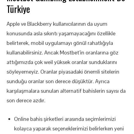
Türkiye
Apple ve Blackberry kullanıcılarının da uyum
konusunda asla sıkıntı yaşamayacağını özellikle
belirterek, mobil uygulamayı gönül rahatlığıyla
kullanabilirsiniz. Ancak Mostbet’in oranlarına göz
attığımızda çok weil yüksek oranlar sunduklarını
söyleyemeyiz. Oranlar piyasadaki önemli sitelerin
sunduğu oranlar son derece düşüktür. Ayrıca
karşılaşmalara sunulan alternatif bahislerin sayısı da
son derece azdır.
Online bahis şirketleri arasında seçimlerimizi
kolayca yaparak seçeneklerimizi belirlerken yeni