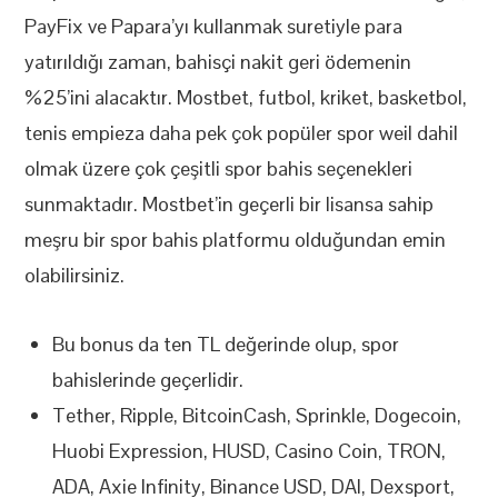
PayFix ve Papara’yı kullanmak suretiyle para
yatırıldığı zaman, bahisçi nakit geri ödemenin
%25’ini alacaktır. Mostbet, futbol, kriket, basketbol,
tenis empieza daha pek çok popüler spor weil dahil
olmak üzere çok çeşitli spor bahis seçenekleri
sunmaktadır. Mostbet’in geçerli bir lisansa sahip
meşru bir spor bahis platformu olduğundan emin
olabilirsiniz.
Bu bonus da ten TL değerinde olup, spor
bahislerinde geçerlidir.
Tether, Ripple, BitcoinCash, Sprinkle, Dogecoin,
Huobi Expression, HUSD, Casino Coin, TRON,
ADA, Axie Infinity, Binance USD, DAI, Dexsport,