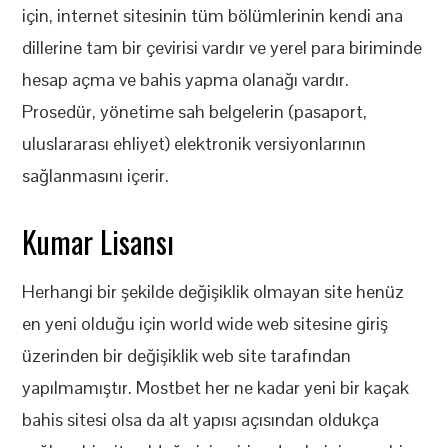
için, internet sitesinin tüm bölümlerinin kendi ana
dillerine tam bir çevirisi vardır ve yerel para biriminde
hesap açma ve bahis yapma olanağı vardır.
Prosedür, yönetime sah belgelerin (pasaport,
uluslararası ehliyet) elektronik versiyonlarının
sağlanmasını içerir.
Kumar Lisansı
Herhangi bir şekilde değişiklik olmayan site henüz
en yeni olduğu için world wide web sitesine giriş
üzerinden bir değişiklik web site tarafından
yapılmamıştır. Mostbet her ne kadar yeni bir kaçak
bahis sitesi olsa da alt yapısı açısından oldukça