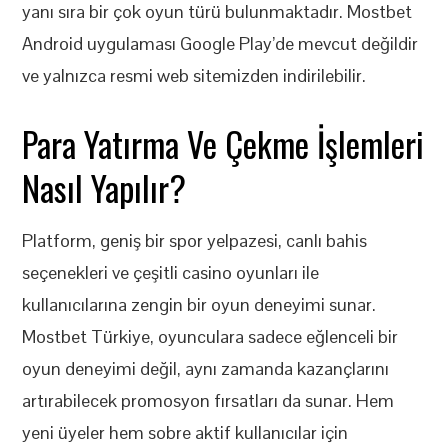
yanı sıra bir çok oyun türü bulunmaktadır. Mostbet
Android uygulaması Google Play’de mevcut değildir
ve yalnızca resmi web sitemizden indirilebilir.
Para Yatırma Ve Çekme İşlemleri
Nasıl Yapılır?
Platform, geniş bir spor yelpazesi, canlı bahis
seçenekleri ve çeşitli casino oyunları ile
kullanıcılarına zengin bir oyun deneyimi sunar.
Mostbet Türkiye, oyunculara sadece eğlenceli bir
oyun deneyimi değil, aynı zamanda kazançlarını
artırabilecek promosyon fırsatları da sunar. Hem
yeni üyeler hem sobre aktif kullanıcılar için