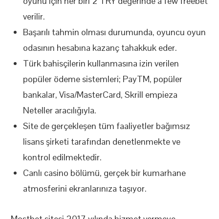
oyunu için her biri 2 TRY değerinde a few freebet
verilir.
Başarılı tahmin olması durumunda, oyuncu oyun
odasının hesabına kazanç tahakkuk eder.
Türk bahisçilerin kullanmasına izin verilen
popüler ödeme sistemleri; PayTM, popüler
bankalar, Visa/MasterCard, Skrill empieza
Neteller aracılığıyla.
Site de gerçekleşen tüm faaliyetler bağımsız
lisans şirketi tarafından denetlenmekte ve
kontrol edilmektedir.
Canlı casino bölümü, gerçek bir kumarhane
atmosferini ekranlarınıza taşıyor.
Mostbet sitesi 2017 yılında hizmet vermeye