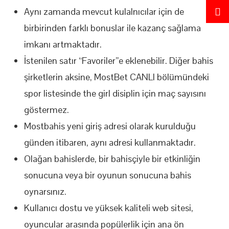
Aynı zamanda mevcut kulalnıcılar için de
birbirinden farklı bonuslar ile kazanç sağlama
imkanı artmaktadır.
İstenilen satır “Favoriler”e eklenebilir. Diğer bahis
şirketlerin aksine, MostBet CANLI bölümündeki
spor listesinde the girl disiplin için maç sayısını
göstermez.
Mostbahis yeni giriş adresi olarak kurulduğu
günden itibaren, aynı adresi kullanmaktadır.
Olağan bahislerde, bir bahisçiyle bir etkinliğin
sonucuna veya bir oyunun sonucuna bahis
oynarsınız.
Kullanıcı dostu ve yüksek kaliteli web sitesi,
oyuncular arasında popülerlik için ana ön