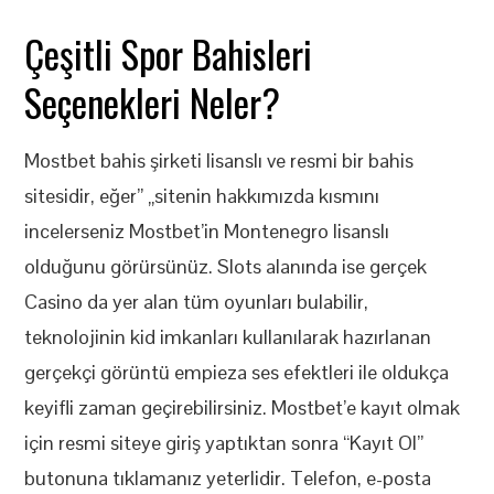
Çeşitli Spor Bahisleri
Seçenekleri Neler?
Mostbet bahis şirketi lisanslı ve resmi bir bahis
sitesidir, eğer” „sitenin hakkımızda kısmını
incelerseniz Mostbet’in Montenegro lisanslı
olduğunu görürsünüz. Slots alanında ise gerçek
Casino da yer alan tüm oyunları bulabilir,
teknolojinin kid imkanları kullanılarak hazırlanan
gerçekçi görüntü empieza ses efektleri ile oldukça
keyifli zaman geçirebilirsiniz. Mostbet’e kayıt olmak
için resmi siteye giriş yaptıktan sonra “Kayıt Ol”
butonuna tıklamanız yeterlidir. Telefon, e-posta