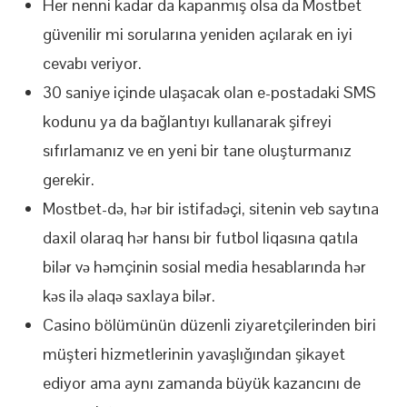
Her nenni kadar da kapanmış olsa da Mostbet
güvenilir mi sorularına yeniden açılarak en iyi
cevabı veriyor.
30 saniye içinde ulaşacak olan e-postadaki SMS
kodunu ya da bağlantıyı kullanarak şifreyi
sıfırlamanız ve en yeni bir tane oluşturmanız
gerekir.
Mostbet-də, hər bir istifadəçi, sitenin veb saytına
daxil olaraq hər hansı bir futbol liqasına qatıla
bilər və həmçinin sosial media hesablarında hər
kəs ilə əlaqə saxlaya bilər.
Casino bölümünün düzenli ziyaretçilerinden biri
müşteri hizmetlerinin yavaşlığından şikayet
ediyor ama aynı zamanda büyük kazancını de