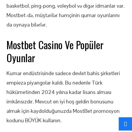
basketbol, ping-pong, voleybol və digər idmanlar var.
Mostbet-də, müştərilər həmçinin qumar oyunlarını
da oynaya bilərlər.
Mostbet Casino Ve Popüler
Oyunlar
Kumar endüstrisinde sadece devlet bahis şirketleri
empieza piyangolar kaldı. Bu nedenle Türk
hükümetinden 2024 yılına kadar lisans alması
imkânsızdır. Mevcut en iyi hoş geldin bonusunu
almak için kaydolduğunuzda MostBet promosyon
kodunu BÜYÜK kullanın.