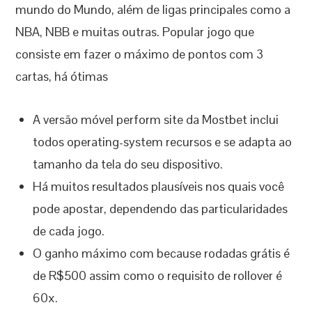
mundo do Mundo, além de ligas principales como a
NBA, NBB e muitas outras. Popular jogo que
consiste em fazer o máximo de pontos com 3
cartas, há ótimas
A versão móvel perform site da Mostbet inclui
todos operating-system recursos e se adapta ao
tamanho da tela do seu dispositivo.
Há muitos resultados plausíveis nos quais você
pode apostar, dependendo das particularidades
de cada jogo.
O ganho máximo com because rodadas grátis é
de R$500 assim como o requisito de rollover é
60x.