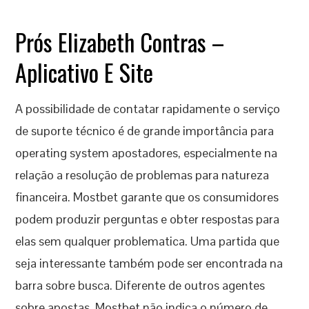
Prós Elizabeth Contras –
Aplicativo E Site
A possibilidade de contatar rapidamente o serviço
de suporte técnico é de grande importância para
operating system apostadores, especialmente na
relação a resolução de problemas para natureza
financeira. Mostbet garante que os consumidores
podem produzir perguntas e obter respostas para
elas sem qualquer problematica. Uma partida que
seja interessante também pode ser encontrada na
barra sobre busca. Diferente de outros agentes
sobre apostas, Mostbet não indica o número de