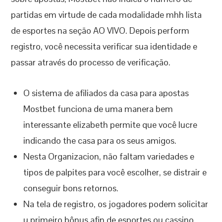
partidas em virtude de cada modalidade mhh lista
de esportes na seção AO VIVO. Depois perform
registro, você necessita verificar sua identidade e
passar através do processo de verificação.
O sistema de afiliados da casa para apostas
Mostbet funciona de uma manera bem
interessante elizabeth permite que você lucre
indicando the casa para os seus amigos.
Nesta Organizacion, não faltam variedades e
tipos de palpites para você escolher, se distrair e
conseguir bons retornos.
Na tela de registro, os jogadores podem solicitar
u primeiro bônus afin de esportes ou cassino.