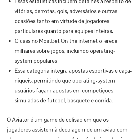
Essas estatísticas incluem detalhes a respeito de
vitórias, derrotas, gols, adversários e outras
ocasiões tanto em virtude de jogadores
particulares quanto para equipes inteiras.
O cassino MostBet On the internet oferece
milhares sobre jogos, incluindo operating-
system populares
Essa categoria integra apostas esportivas e caça-
níqueis, permitindo que operating-system
usuários façam apostas em competições
simuladas de futebol, basquete e corrida.
O Aviator é um game de colisão em que os
jogadores assistem à decolagem de um avião com