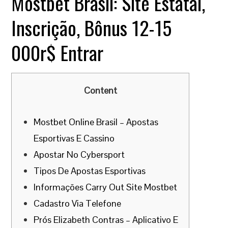
Mostbet Brasil: Site Estatal,
Inscrição, Bônus 12-15
000r$ Entrar
Content
Mostbet Online Brasil – Apostas
Esportivas E Cassino
Apostar No Cybersport
Tipos De Apostas Esportivas
Informações Carry Out Site Mostbet
Cadastro Via Telefone
Prós Elizabeth Contras – Aplicativo E