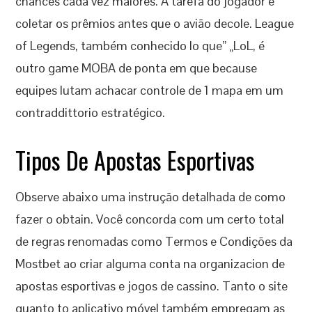
chances cada vez maiores. A tarefa do jogador é
coletar os prêmios antes que o avião decole. League
of Legends, também conhecido lo que” „LoL, é
outro game MOBA de ponta em que because
equipes lutam achacar controle de 1 mapa em um
contraddittorio estratégico.
Tipos De Apostas Esportivas
Observe abaixo uma instrução detalhada de como
fazer o obtain. Você concorda com um certo total
de regras renomadas como Termos e Condições da
Mostbet ao criar alguma conta na organizacion de
apostas esportivas e jogos de cassino. Tanto o site
quanto to aplicativo móvel também empregam as