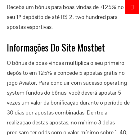
Receba um bônus para boas-vindas de +125% no
seu 1º depósito de até R$ 2. two hundred para
apostas esportivas.
Informações Do Site Mostbet
O bônus de boas-vindas multiplica o seu primeiro
depósito em 125% e concede 5 apostas grátis no
jogo Aviator. Para concluir com sucesso operating
system fundos do bônus, você deverá apostar 5
vezes um valor da bonificação durante o período de
30 dias por apostas combinadas. Dentre a
realização destas apostas, no mínimo 3 delas
precisam ter odds com o valor mínimo sobre 1. 40,