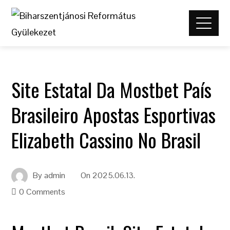
Site Estatal Da Mostbet País
Brasileiro Apostas Esportivas
Elizabeth Cassino No Brasil
By
admin
On
2025.06.13.
0 Comments