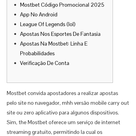
Mostbet Código Promocional 2025
App No Android
League Of Legends (lol)
Apostas Nos Esportes De Fantasia
Apostas Na Mostbet: Linha E
Probabilidades
Verificação De Conta
Mostbet convida apostadores a realizar apostas
pelo site no navegador, mhh versão mobile carry out
site ou zero aplicativo para algunos dispositivos.
Sim, the Mostbet oferece um serviço de internet
streaming gratuito, permitindo la cual os