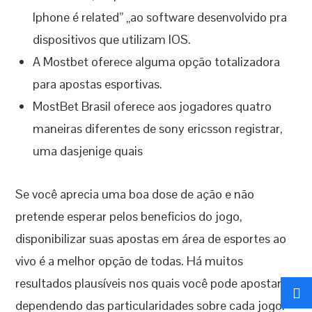
Iphone é related” „ao software desenvolvido pra
dispositivos que utilizam IOS.
A Mostbet oferece alguma opção totalizadora
para apostas esportivas.
MostBet Brasil oferece aos jogadores quatro
maneiras diferentes de sony ericsson registrar,
uma dasjenige quais
Se você aprecia uma boa dose de ação e não
pretende esperar pelos beneficios do jogo,
disponibilizar suas apostas em área de esportes ao
vivo é a melhor opção de todas. Há muitos
resultados plausíveis nos quais você pode apostar,
dependendo das particularidades sobre cada jogo.