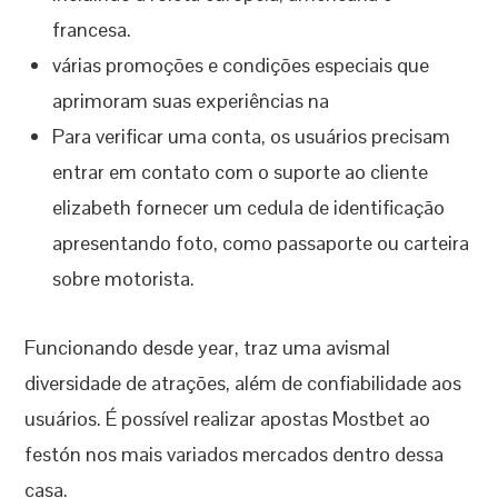
francesa.
várias promoções e condições especiais que
aprimoram suas experiências na
Para verificar uma conta, os usuários precisam
entrar em contato com o suporte ao cliente
elizabeth fornecer um cedula de identificação
apresentando foto, como passaporte ou carteira
sobre motorista.
Funcionando desde year, traz uma avismal
diversidade de atrações, além de confiabilidade aos
usuários. É possível realizar apostas Mostbet ao
festón nos mais variados mercados dentro dessa
casa.