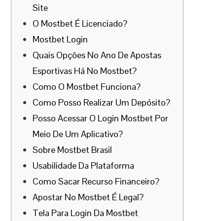
Site
O Mostbet É Licenciado?
Mostbet Login
Quais Opções No Ano De Apostas
Esportivas Há No Mostbet?
Como O Mostbet Funciona?
Como Posso Realizar Um Depósito?
Posso Acessar O Login Mostbet Por
Meio De Um Aplicativo?
Sobre Mostbet Brasil
Usabilidade Da Plataforma
Como Sacar Recurso Financeiro?
Apostar No Mostbet É Legal?
Tela Para Login Da Mostbet