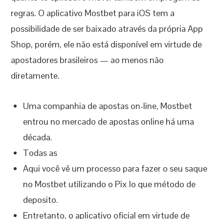
regras. O aplicativo Mostbet para iOS tem a
possibilidade de ser baixado através da própria App
Shop, porém, ele não está disponível em virtude de
apostadores brasileiros — ao menos não
diretamente.
Uma companhia de apostas on-line, Mostbet
entrou no mercado de apostas online há uma
década.
Todas as
Aqui você vê um processo para fazer o seu saque
no Mostbet utilizando o Pix lo que método de
deposito.
Entretanto, o aplicativo oficial em virtude de