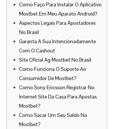
Como Faço Para Instalar O Aplicativo
Mostbet Em Meu Aparato Android?
Aspectos Legais Para Apostadores
No Brasil
Garanta A Sua Intencionadamente
Com O Cashout
Site Oficial Ag Mostbet No Brasil
Como Funciona O Suporte Ao
Consumidor De Mostbet?
Como Sony Ericsson Registrar No
Internet Site Da Casa Para Apostas
Mostbet?
Como Sacar Um Seu Saldo Na
Mostbet?