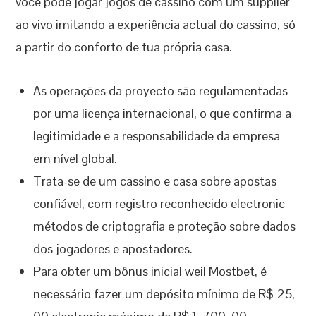
você pode jogar jogos de cassino com um supplier
ao vivo imitando a experiência actual do cassino, só
a partir do conforto de tua própria casa.
As operações da proyecto são regulamentadas
por uma licença internacional, o que confirma a
legitimidade e a responsabilidade da empresa
em nível global.
Trata-se de um cassino e casa sobre apostas
confiável, com registro reconhecido electronic
métodos de criptografia e proteção sobre dados
dos jogadores e apostadores.
Para obter um bônus inicial weil Mostbet, é
necessário fazer um depósito mínimo de R$ 25,