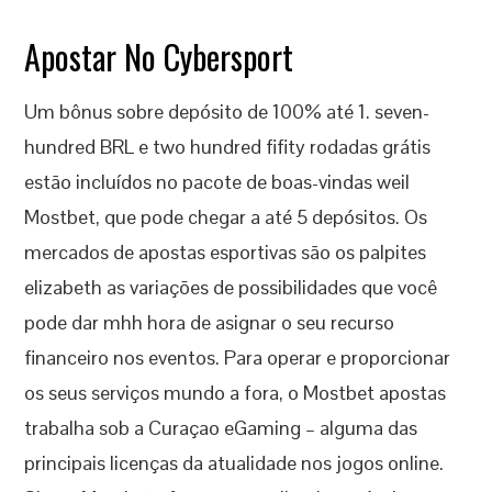
Apostar No Cybersport
Um bônus sobre depósito de 100% até 1. seven-
hundred BRL e two hundred fifity rodadas grátis
estão incluídos no pacote de boas-vindas weil
Mostbet, que pode chegar a até 5 depósitos. Os
mercados de apostas esportivas são os palpites
elizabeth as variações de possibilidades que você
pode dar mhh hora de asignar o seu recurso
financeiro nos eventos. Para operar e proporcionar
os seus serviços mundo a fora, o Mostbet apostas
trabalha sob a Curaçao eGaming – alguma das
principais licenças da atualidade nos jogos online.