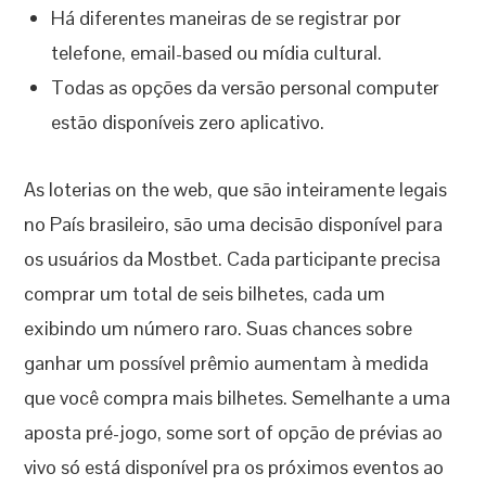
Há diferentes maneiras de se registrar por
telefone, email-based ou mídia cultural.
Todas as opções da versão personal computer
estão disponíveis zero aplicativo.
As loterias on the web, que são inteiramente legais
no País brasileiro, são uma decisão disponível para
os usuários da Mostbet. Cada participante precisa
comprar um total de seis bilhetes, cada um
exibindo um número raro. Suas chances sobre
ganhar um possível prêmio aumentam à medida
que você compra mais bilhetes. Semelhante a uma
aposta pré-jogo, some sort of opção de prévias ao
vivo só está disponível pra os próximos eventos ao