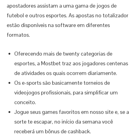
apostadores assistam a uma gama de jogos de
futebol e outros esportes. As apostas no totalizador
estão disponíveis na software em diferentes
formatos.
Oferecendo mais de twenty categorias de
esportes, a Mostbet traz aos jogadores centenas
de atividades os quais ocorrem diariamente.
Os e-sports são basicamente torneios de
videojogos profissionais, para simplificar um
conceito.
Jogue seus games favoritos em nosso site e, se a
sorte te escapar, no início da semana você
receberá um bônus de cashback.