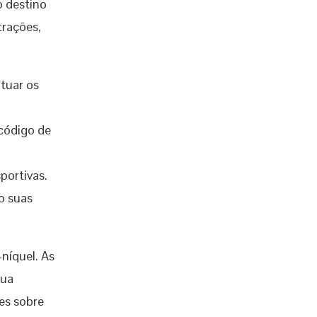
o destino
trações,
ntuar os
código de
portivas.
o suas
níquel. As
sua
es sobre