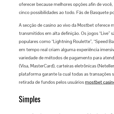
oferecer because melhores opções afin de você, a
cinco possibilidades ao todo. Fãs de Basquete
A secção de casino ao vivo da Mostbet oferece me
transmitidos em alta definição. Os jogos “Live” 
populares como “Lightning Roulette”, “Speed Bacc
em tempo real criam alguma experiência imersiva
variedade de métodos de pagamento para atender 
(Visa, MasterCard), carteiras eletrônicas (Netelle
plataforma garante la cual todas as transações s
retirada de fundos pelos usuários
mostbet casin
Simples