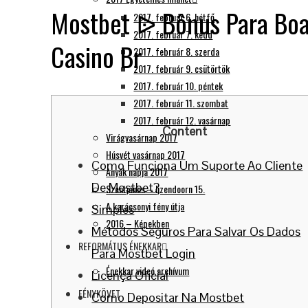
Mostbet ᐉ Bônus Para Boa
2017. február 6. hétfő
2017. február 7. kedd
Casino Br
2017. február 8. szerda
2017. február 9. csütörtök
2017. február 10. péntek
2017. február 11. szombat
2017. február 12. vasárnap
Content
Virágvasárnap 2017
Húsvét vasárnap 2017
Como Funciona Um Suporte Ao Cliente
Anyák napja 2017
De Mostbet?
Szentjános – Ijzendoorn 15.
A karácsonyi fény útja
Simples
2016 – Képekben
Métodos Seguros Para Salvar Os Dados
REFORMÁTUS ÉNEKKAR
Para Mostbet Login
Énekkar videó archívum
Licença Oficial
FÉNYKÖVET
Como Depositar Na Mostbet