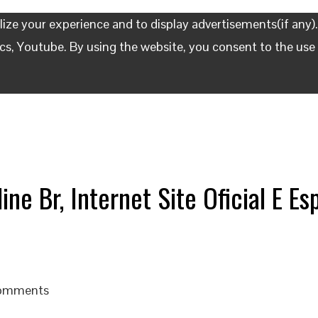
ize your experience and to display advertisements(if any)
ics, Youtube. By using the website, you consent to the use
ine Br, Internet Site Oficial E Es
omments