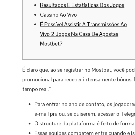
Resultados E Estatísticas Dos Jogos
Cassino Ao Vivo
É Possível Assistir A Transmissões Ao
Vivo 2 Jogos Na Casa De Apostas
Mostbet?
É claro que, ao se registrar no Mostbet, você 
promocional para receber intensamente bônus. Ma
tempo real.”
Para entrar no ano de contato, os jogadores
e-mail pra ou, se quiserem, acessar o Tele
O structure da plataforma é feito de forma 
Essas equipes competem entre cuando e isso