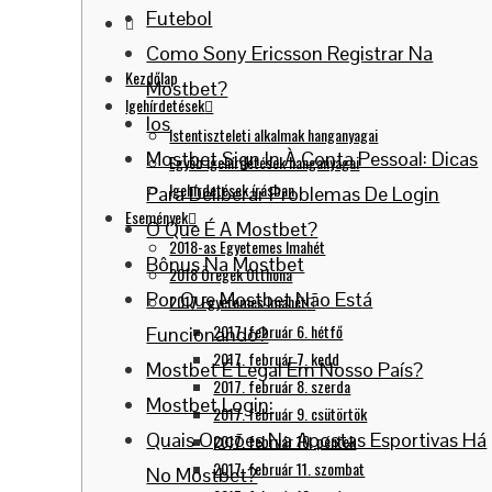
Futebol
Como Sony Ericsson Registrar Na
Kezdőlap
Mostbet?
Igehírdetések
Ios
Istentiszteleti alkalmak hanganyagai
Mostbet Sign In À Conta Pessoal: Dicas
Egyéb igehírdetések hanganyagai
Igehírdetések írásban
Para Deliberar Problemas De Login
Események
O Que É A Mostbet?
2018-as Egyetemes Imahét
Bônus Na Mostbet
2018 Öregek Otthona
Por Que Mostbet Não Está
2017 Egyetemes Imahét
2017. február 6. hétfő
Funcionando?
2017. február 7. kedd
Mostbet É Legal Em Nosso País?
2017. február 8. szerda
Mostbet Login:
2017. február 9. csütörtök
Quais Opções Na Apostas Esportivas Há
2017. február 10. péntek
2017. február 11. szombat
No Mostbet?