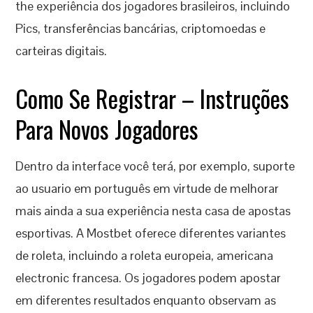
the experiência dos jogadores brasileiros, incluindo
Pics, transferências bancárias, criptomoedas e
carteiras digitais.
Como Se Registrar – Instruções
Para Novos Jogadores
Dentro da interface você terá, por exemplo, suporte
ao usuario em português em virtude de melhorar
mais ainda a sua experiência nesta casa de apostas
esportivas. A Mostbet oferece diferentes variantes
de roleta, incluindo a roleta europeia, americana
electronic francesa. Os jogadores podem apostar
em diferentes resultados enquanto observam as