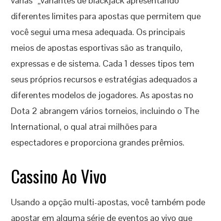
várias” „variantes de blackjack apresentando
diferentes limites para apostas que permitem que
você segui uma mesa adequada. Os principais
meios de apostas esportivas são as tranquilo,
expressas e de sistema. Cada 1 desses tipos tem
seus próprios recursos e estratégias adequados a
diferentes modelos de jogadores. As apostas no
Dota 2 abrangem vários torneios, incluindo o The
International, o qual atrai milhões para
espectadores e proporciona grandes prêmios.
Cassino Ao Vivo
Usando a opção multi-apostas, você também pode
apostar em alguma série de eventos ao vivo que