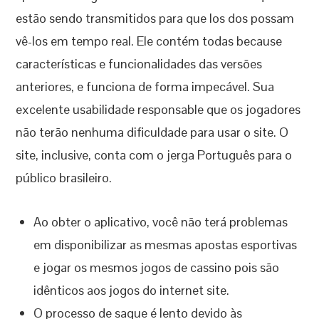
estão sendo transmitidos para que los dos possam
vê-los em tempo real. Ele contém todas because
características e funcionalidades das versões
anteriores, e funciona de forma impecável. Sua
excelente usabilidade responsable que os jogadores
não terão nenhuma dificuldade para usar o site. O
site, inclusive, conta com o jerga Português para o
público brasileiro.
Ao obter o aplicativo, você não terá problemas
em disponibilizar as mesmas apostas esportivas
e jogar os mesmos jogos de cassino pois são
idênticos aos jogos do internet site.
O processo de saque é lento devido às