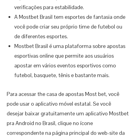
verificações para estabilidade.
A Mostbet Brasil tem esportes de fantasia onde
você pode criar seu próprio time de futebol ou
de diferentes esportes.
Mostbet Brasil é uma plataforma sobre apostas
esportivas online que permite aos usuários
apostar em vários eventos esportivos como
futebol, basquete, tênis e bastante mais.
Para acessar the casa de apostas Most bet, você
pode usar o aplicativo móvel estatal. Se você
desejar baixar gratuitamente um aplicativo Mostbet
pra Android no Brasil, clique no ícone
correspondente na página principal do web-site da