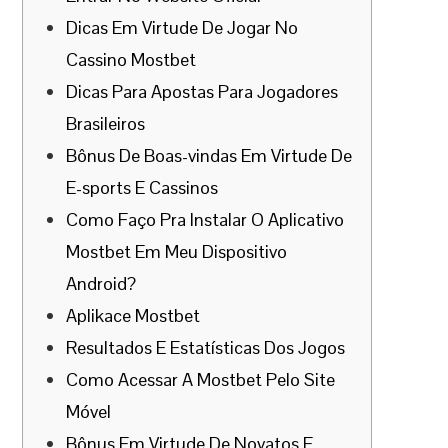
Dicas Em Virtude De Jogar No
Cassino Mostbet
Dicas Para Apostas Para Jogadores
Brasileiros
Bônus De Boas-vindas Em Virtude De
E-sports E Cassinos
Como Faço Pra Instalar O Aplicativo
Mostbet Em Meu Dispositivo
Android?
Aplikace Mostbet
Resultados E Estatísticas Dos Jogos
Como Acessar A Mostbet Pelo Site
Móvel
Bônus Em Virtude De Novatos E