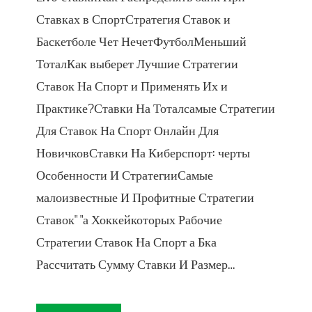
Ставках в СпортСтратегия Ставок и
Баскетболе Чет НечетФутболМеньший
ТоталКак выберет Лучшие Стратегии
Ставок На Спорт и Применять Их и
Практике?Ставки На Тоталсамые Стратегии
Для Ставок На Спорт Онлайн Для
НовичковСтавки На Киберспорт: черты
Особенности И СтратегииСамые
малоизвестные И Профитные Стратегии
Ставок" "а Хоккейкоторых Рабочие
Стратегии Ставок На Спорт а Бка
Рассчитать Сумму Ставки И Размер…