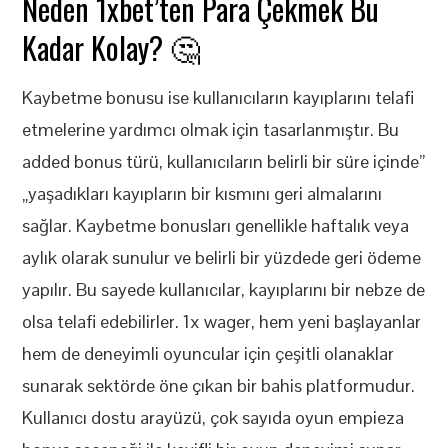
Neden 1xbet’ten Para Çekmek Bu
Kadar Kolay? 🤔
Kaybetme bonusu ise kullanıcıların kayıplarını telafi
etmelerine yardımcı olmak için tasarlanmıştır. Bu
added bonus türü, kullanıcıların belirli bir süre içinde”
„yaşadıkları kayıpların bir kısmını geri almalarını
sağlar. Kaybetme bonusları genellikle haftalık veya
aylık olarak sunulur ve belirli bir yüzdede geri ödeme
yapılır. Bu sayede kullanıcılar, kayıplarını bir nebze de
olsa telafi edebilirler. 1x wager, hem yeni başlayanlar
hem de deneyimli oyuncular için çeşitli olanaklar
sunarak sektörde öne çıkan bir bahis platformudur.
Kullanıcı dostu arayüzü, çok sayıda oyun empieza