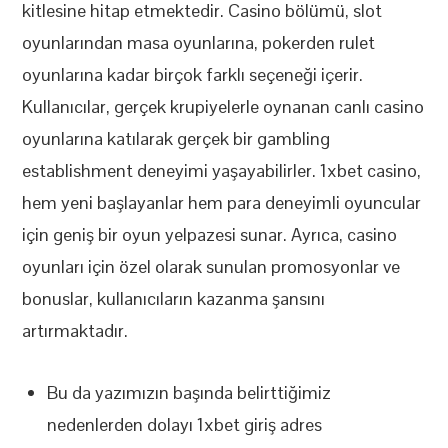
kitlesine hitap etmektedir. Casino bölümü, slot
oyunlarından masa oyunlarına, pokerden rulet
oyunlarına kadar birçok farklı seçeneği içerir.
Kullanıcılar, gerçek krupiyelerle oynanan canlı casino
oyunlarına katılarak gerçek bir gambling
establishment deneyimi yaşayabilirler. 1xbet casino,
hem yeni başlayanlar hem para deneyimli oyuncular
için geniş bir oyun yelpazesi sunar. Ayrıca, casino
oyunları için özel olarak sunulan promosyonlar ve
bonuslar, kullanıcıların kazanma şansını
artırmaktadır.
Bu da yazımızın başında belirttiğimiz
nedenlerden dolayı 1xbet giriş adres