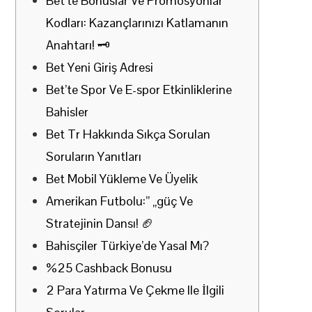
Bet’te Bonuslar Ve Promosyonlar
Kodları: Kazançlarınızı Katlamanın
Anahtarı! 🗝️
Bet Yeni Giriş Adresi
Bet’te Spor Ve E-spor Etkinliklerine
Bahisler
Bet Tr Hakkında Sıkça Sorulan
Soruların Yanıtları
Bet Mobil Yükleme Ve Üyelik
Amerikan Futbolu:” „güç Ve
Stratejinin Dansı! 🏈
Bahisçiler Türkiye’de Yasal Mı?
%25 Cashback Bonusu
2 Para Yatırma Ve Çekme Ile İlgili