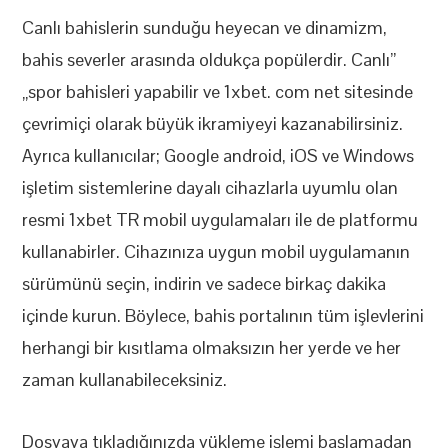
Canlı bahislerin sunduğu heyecan ve dinamizm,
bahis severler arasında oldukça popülerdir. Canlı”
„spor bahisleri yapabilir ve 1xbet. com net sitesinde
çevrimiçi olarak büyük ikramiyeyi kazanabilirsiniz.
Ayrıca kullanıcılar; Google android, iOS ve Windows
işletim sistemlerine dayalı cihazlarla uyumlu olan
resmi 1xbet TR mobil uygulamaları ile de platformu
kullanabirler. Cihazınıza uygun mobil uygulamanın
sürümünü seçin, indirin ve sadece birkaç dakika
içinde kurun. Böylece, bahis portalının tüm işlevlerini
herhangi bir kısıtlama olmaksızın her yerde ve her
zaman kullanabileceksiniz.
Dosyaya tıkladığınızda yükleme işlemi başlamadan