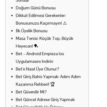
Sorular
Doğum Günü Bonusu
Dikkat Edilmesi Gerekenler:
Bonusunuzu Kaçırmayın! ⚠️
İlk Üyelik Bonusu
Masa Tenisi: Küçük Top, Büyük
Heyecan! 🏓
Bet – Android Empieza Ios
Uygulamasını Indirin
Bet’e Nasıl Üye Olunur?
Bet Giriş Bahis Yapmak: Adım Adım
Kazanma Rehberi! 🏆
Bet Güvenilir Mi?
Bet Güncel Adrese Giriş Yapmak