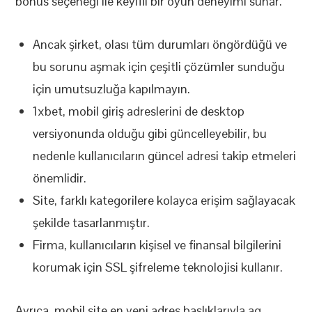
bonus seçeneği ile keyifli bir oyun deneyimi sunar.
Ancak şirket, olası tüm durumları öngördüğü ve
bu sorunu aşmak için çeşitli çözümler sunduğu
için umutsuzluğa kapılmayın.
1xbet, mobil giriş adreslerini de desktop
versiyonunda olduğu gibi güncelleyebilir, bu
nedenle kullanıcıların güncel adresi takip etmeleri
önemlidir.
Site, farklı kategorilere kolayca erişim sağlayacak
şekilde tasarlanmıştır.
Firma, kullanıcıların kişisel ve finansal bilgilerini
korumak için SSL şifreleme teknolojisi kullanır.
Ayrıca, mobil site en yeni adres başlıklarıyla ag