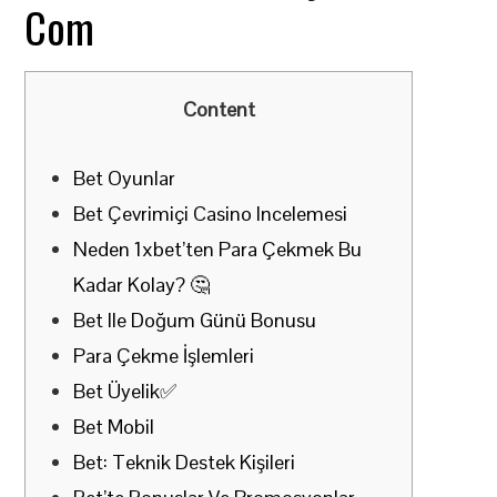
Com
Content
Bet Oyunlar
Bet Çevrimiçi Casino Incelemesi
Neden 1xbet’ten Para Çekmek Bu
Kadar Kolay? 🤔
Bet Ile Doğum Günü Bonusu
Para Çekme İşlemleri
Bet Üyelik✅
Bet Mobil
Bet: Teknik Destek Kişileri