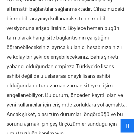
alternatif bağlantılar sağlanmaktadır. Cihazınızdaki
bir mobil tarayıcıyı kullanarak sitenin mobil
versiyonuna erişebilirsiniz. Böylece hemen bugün,
tam olarak hangi site bağlantısının çalıştığını
öğrenebileceksiniz; ayrıca kullanıcı hesabınıza hızlı
ve kolay bir şekilde erişebileceksiniz. Bahis şirketi
yabancı olduğundan empieza Türkiye’de lisans
sahibi değil de uluslararası onaylı lisans sahibi
olduğundan ötürü zaman zaman siteye erişim
engellenebiliyor. Bu durum, önceden kayıtlı olan ve
yeni kullanıcılar için erişimde zorluklara yol açmakta.
Ancak şirket, olası tüm durumları öngördüğü ve bu
sorunu aşmak için çeşitli çözümler sunduğu için
umutsuzluğa kapılmayın.