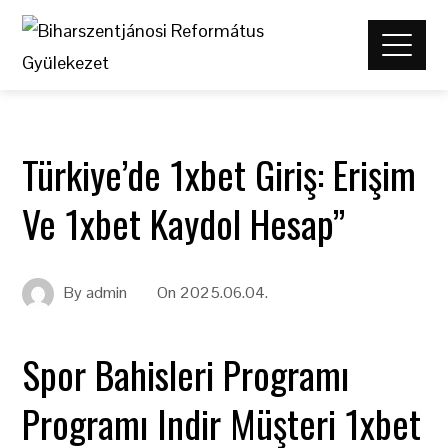
Türkiye’de 1xbet Giriş: Erişim
Ve 1xbet Kaydol Hesap”
By
admin
On
2025.06.04.
Spor Bahisleri Programı
Programı Indir Müşteri 1xbet