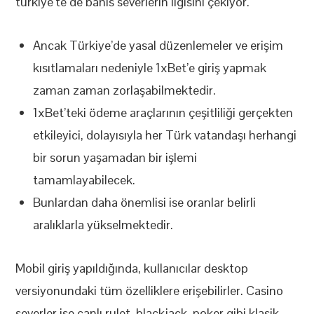
türkiye’te de bahis severlerin ilgisini çekiyor.
Ancak Türkiye’de yasal düzenlemeler ve erişim
kısıtlamaları nedeniyle 1xBet’e giriş yapmak
zaman zaman zorlaşabilmektedir.
1xBet’teki ödeme araçlarının çeşitliliği gerçekten
etkileyici, dolayısıyla her Türk vatandaşı herhangi
bir sorun yaşamadan bir işlemi
tamamlayabilecek.
Bunlardan daha önemlisi ise oranlar belirli
aralıklarla yükselmektedir.
Mobil giriş yapıldığında, kullanıcılar desktop
versiyonundaki tüm özelliklere erişebilirler. Casino
severler ise canlı rulet, blackjack, poker gibi klasik