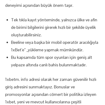
deneyimi açısından büyük önem taşır.
Tek tıkla kayıt yönteminde, yalnızca ülke ve afin
de birimi bilgilerini girerek hızlı bir şekilde üyelik
oluşturabilirsiniz.
Beeline veya başka bir mobil operatör aracılığıyla
1xBet’e” „yükleme yapmak mümkündür.
Bu kapsamda tüm spor oyunları için geniş alt
yelpaze altında canlı bahis bulunmaktadır.
1xbetm. info adresi olarak her zaman güvenilir hızlı
giriş adresini sunmaktayız. Bonuslar ve
promosyonlar açısından cömert bir politika izleyen
1xbet, yeni ve mevcut kullanıcılarına çeşitli