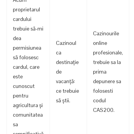
proprietarul
cardului
trebuie să-mi
Cazinourile
dea
Cazinoul
online
permisiunea
ca
profesionale,
să folosesc
destinație
trebuie sa la
cardul, care
de
prima
este
vacanță:
depunere sa
cunoscut
ce trebuie
folosesti
pentru
să știi.
codul
agricultura și
CAS200.
comunitatea
sa
semnificativă