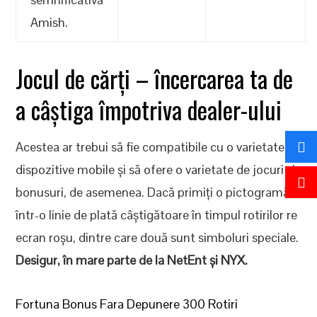
Amish.
Jocul de cărți – încercarea ta de
a câștiga împotriva dealer-ului
Acestea ar trebui să fie compatibile cu o varietate de
dispozitive mobile și să ofere o varietate de jocuri și
bonusuri, de asemenea. Dacă primiți o pictogramă
într-o linie de plată câștigătoare în timpul rotirilor re
ecran roșu, dintre care două sunt simboluri speciale.
Desigur, în mare parte de la NetEnt și NYX.
Fortuna Bonus Fara Depunere 300 Rotiri