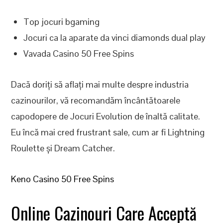
Top jocuri bgaming
Jocuri ca la aparate da vinci diamonds dual play
Vavada Casino 50 Free Spins
Dacă doriți să aflați mai multe despre industria
cazinourilor, vă recomandăm încântătoarele
capodopere de Jocuri Evolution de înaltă calitate.
Eu încă mai cred frustrant sale, cum ar fi Lightning
Roulette și Dream Catcher.
Keno Casino 50 Free Spins
Online Cazinouri Care Acceptă