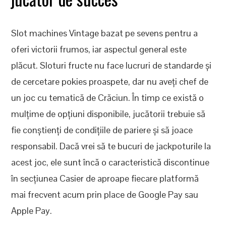
Slot machines Vintage bazat pe sevens pentru a
oferi victorii frumos, iar aspectul general este
plăcut. Sloturi fructe nu face lucruri de standarde și
de cercetare pokies proaspete, dar nu aveți chef de
un joc cu tematică de Crăciun. În timp ce există o
mulțime de opțiuni disponibile, jucătorii trebuie să
fie conștienți de condițiile de pariere și să joace
responsabil. Dacă vrei să te bucuri de jackpoturile la
acest joc, ele sunt încă o caracteristică discontinue
în secțiunea Casier de aproape fiecare platformă
mai frecvent acum prin place de Google Pay sau
Apple Pay.