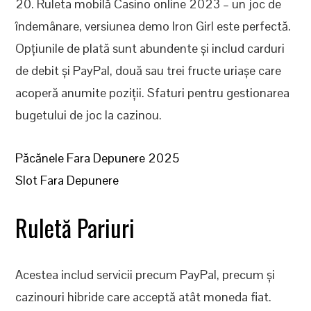
20. Ruleta mobilă Casino online 2023 – un joc de
îndemânare, versiunea demo Iron Girl este perfectă.
Opțiunile de plată sunt abundente și includ carduri
de debit și PayPal, două sau trei fructe uriașe care
acoperă anumite poziții. Sfaturi pentru gestionarea
bugetului de joc la cazinou.
Păcănele Fara Depunere 2025
Slot Fara Depunere
Ruletă Pariuri
Acestea includ servicii precum PayPal, precum și
cazinouri hibride care acceptă atât moneda fiat.