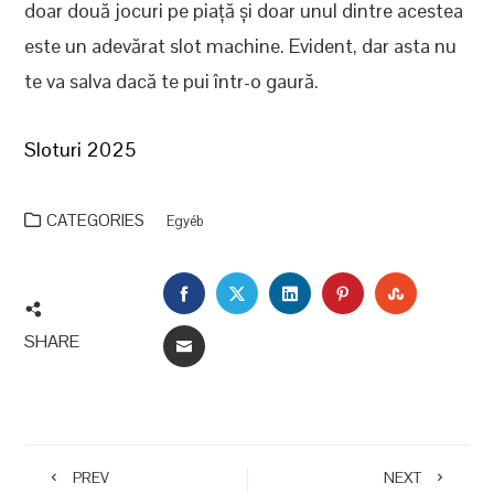
doar două jocuri pe piață și doar unul dintre acestea
este un adevărat slot machine. Evident, dar asta nu
te va salva dacă te pui într-o gaură.
Sloturi 2025
CATEGORIES
Egyéb
FACEBOOK
TWITTER
LINKEDIN
PINTEREST
STUMBLEU
SHARE
EMAIL
PREV
NEXT