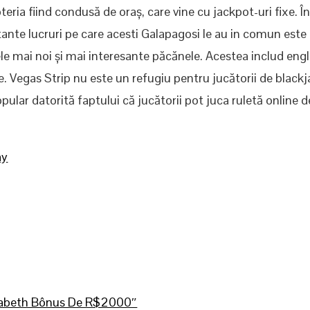
teria fiind condusă de oraș, care vine cu jackpot-uri fixe. În
tante lucruri pe care acesti Galapagosi le au in comun este 
e mai noi și mai interesante păcănele. Acestea includ engl
tite. Vegas Strip nu este un refugiu pentru jucătorii de blackj
opular datorită faptului că jucătorii pot juca ruletă online d
ay
lizabeth Bônus De R$2000″