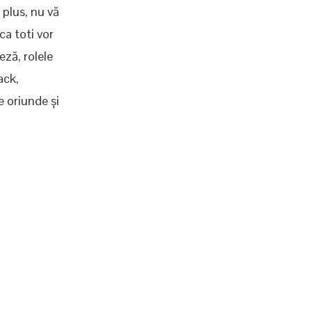
 plus, nu vă
ca toti vor
eză, rolele
ack,
e oriunde și