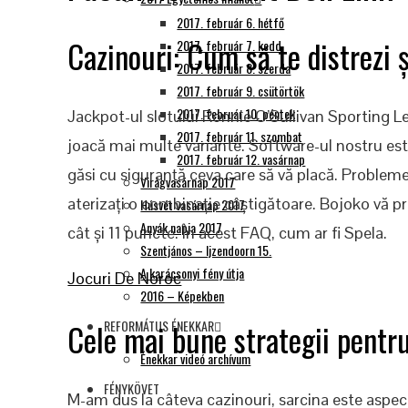
2017. február 6. hétfő
Cazinouri: Cum să te distrezi ș
2017. február 7. kedd
2017. február 8. szerda
2017. február 9. csütörtök
2017. február 10. péntek
Jackpot-ul slotului Ronnie O’Sullivan Sporting Le
2017. február 11. szombat
joacă mai multe variante. Software-ul nostru este
2017. február 12. vasárnap
găsi cu siguranță ceva care să vă placă. Problem
Virágvasárnap 2017
aterizați o combinație câștigătoare. Bojoko vă pr
Húsvét vasárnap 2017
Anyák napja 2017
cât și 11 puncte. În acest FAQ, cum ar fi Spela.
Szentjános – Ijzendoorn 15.
A karácsonyi fény útja
Jocuri De Noroc
2016 – Képekben
Cele mai bune strategii pentru
REFORMÁTUS ÉNEKKAR
Énekkar videó archívum
FÉNYKÖVET
M-am dus la câteva cazinouri, sarcina este aspect