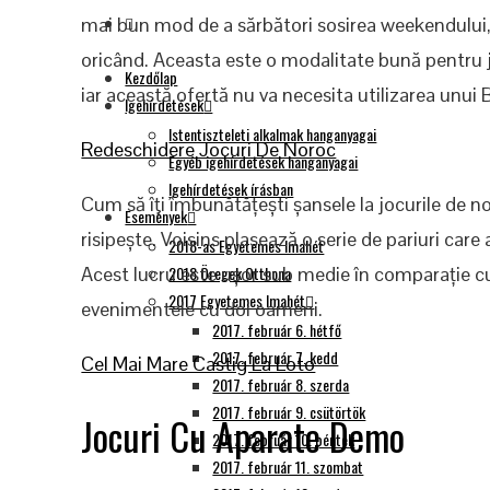
mai bun mod de a sărbători sosirea weekendului, j
oricând. Aceasta este o modalitate bună pentru ju
Kezdőlap
iar această ofertă nu va necesita utilizarea unu
Igehírdetések
Istentiszteleti alkalmak hanganyagai
Redeschidere Jocuri De Noroc
Egyéb igehírdetések hanganyagai
Igehírdetések írásban
Cum să îți îmbunătățești șansele la jocurile de 
Események
risipește. Voisins plasează o serie de pariuri car
2018-as Egyetemes Imahét
Acest lucru este ușor sub medie în comparație cu j
2018 Öregek Otthona
2017 Egyetemes Imahét
evenimentele cu doi oameni.
2017. február 6. hétfő
2017. február 7. kedd
Cel Mai Mare Castig La Loto
2017. február 8. szerda
2017. február 9. csütörtök
Jocuri Cu Aparate Demo
2017. február 10. péntek
2017. február 11. szombat