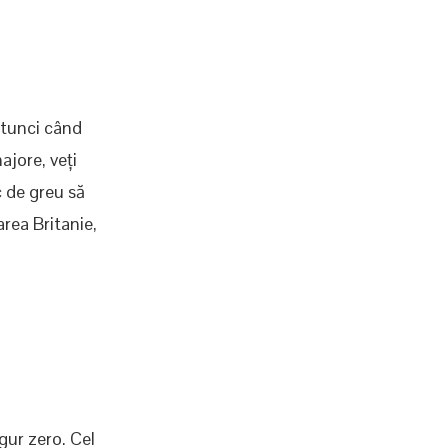
atunci când
ajore, veți
c de greu să
rea Britanie,
gur zero. Cel