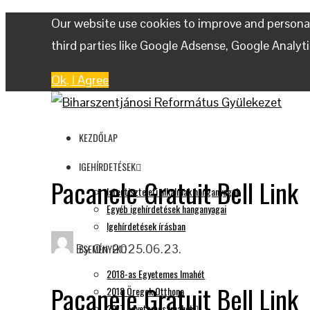
Our website use cookies to improve and personal
third parties like Google Adsense, Google Analyt
Ok, I Agree
KEZDŐLAP
IGEHÍRDETÉSEK
Pacanele Gratuit Bell Link
Istentiszteleti alkalmak hanganyagai
Egyéb igehírdetések hanganyagai
Igehírdetések írásban
By
On
2025.06.23.
ESEMÉNYEK
2018-as Egyetemes Imahét
Pacanele Gratuit Bell Link
2018 Öregek Otthona
2017 Egyetemes Imahét