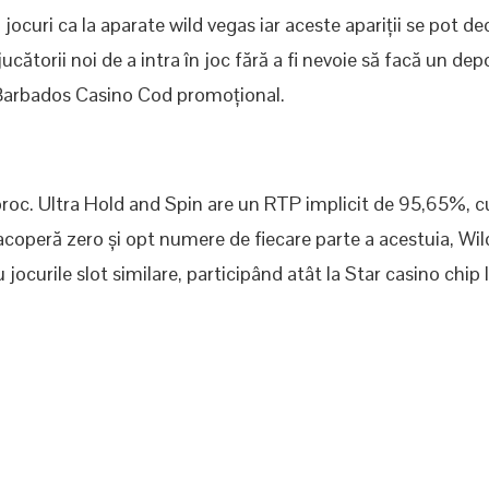
ocuri ca la aparate wild vegas iar aceste apariții se pot de
cătorii noi de a intra în joc fără a fi nevoie să facă un de
i Barbados Casino Cod promoțional.
noroc. Ultra Hold and Spin are un RTP implicit de 95,65%, c
e acoperă zero și opt numere de fiecare parte a acestuia, Wil
ocurile slot similare, participând atât la Star casino chip 