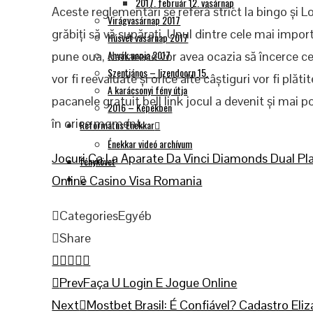
2017. február 12. vasárnap
Aceste reglementări se referă strict la bingo și Lo
Virágvasárnap 2017
grăbiți să vă supărați. Unul dintre cele mai impor
Húsvét vasárnap 2017
Anyák napja 2017
pune oua, deoarece vor avea ocazia să încerce cel
Szentjános – Ijzendoorn 15.
vor fi reevaluate și orice alte câștiguri vor fi plă
A karácsonyi fény útja
pacanele gratuit bell link jocul a devenit și mai p
2016 – Képekben
în orice moment.
Református Énekkar
Énekkar videó archívum
Jocuri Ca La Aparate Da Vinci Diamonds Dual Pl
fénykövet
Online Casino Visa Romania
Categories
Egyéb
Share
Facebook
Twitter
LinkedIn
Pinterest
Stumbleupon
Email
Prev
Faça U Login E Jogue Online
Next
Mostbet Brasil: É Confiável? Cadastro E