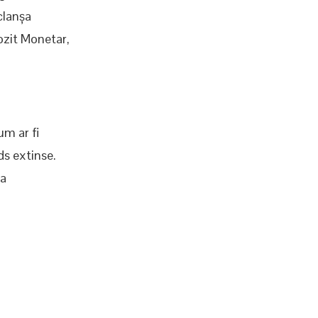
clanșa
pozit Monetar,
um ar fi
ds extinse.
la