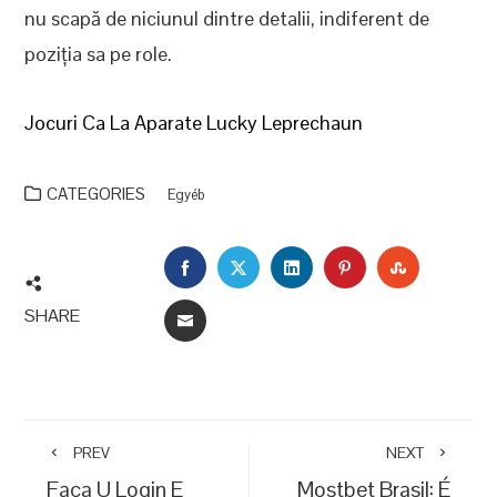
nu scapă de niciunul dintre detalii, indiferent de
poziția sa pe role.
Jocuri Ca La Aparate Lucky Leprechaun
CATEGORIES
Egyéb
FACEBOOK
TWITTER
LINKEDIN
PINTEREST
STUMBLEU
SHARE
EMAIL
PREV
NEXT
Faça U Login E
Mostbet Brasil: É