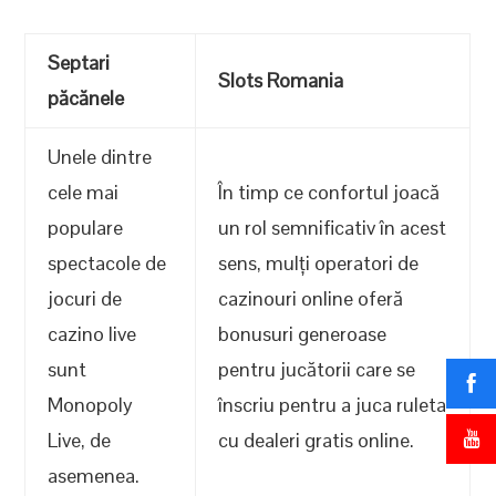
Septari
Slots Romania
păcănele
Unele dintre
cele mai
În timp ce confortul joacă
populare
un rol semnificativ în acest
spectacole de
sens, mulți operatori de
jocuri de
cazinouri online oferă
cazino live
bonusuri generoase
sunt
pentru jucătorii care se
Monopoly
înscriu pentru a juca ruleta
Live, de
cu dealeri gratis online.
asemenea.