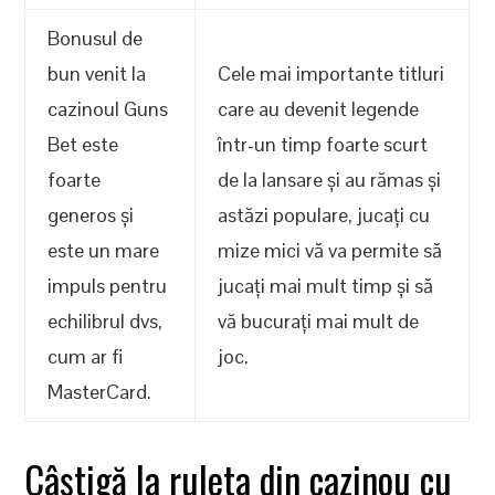
Bonusul de
bun venit la
Cele mai importante titluri
cazinoul Guns
care au devenit legende
Bet este
într-un timp foarte scurt
foarte
de la lansare și au rămas și
generos și
astăzi populare, jucați cu
este un mare
mize mici vă va permite să
impuls pentru
jucați mai mult timp și să
echilibrul dvs,
vă bucurați mai mult de
cum ar fi
joc.
MasterCard.
Câștigă la ruleta din cazinou cu