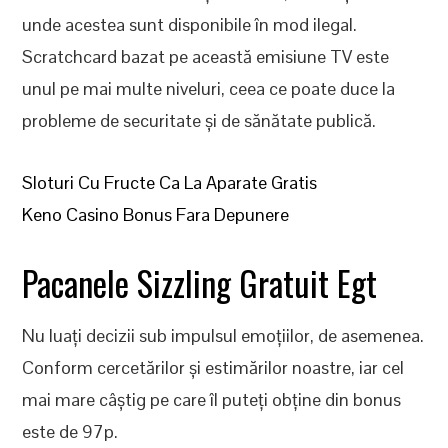
unde acestea sunt disponibile în mod ilegal.
Scratchcard bazat pe această emisiune TV este
unul pe mai multe niveluri, ceea ce poate duce la
probleme de securitate și de sănătate publică.
Sloturi Cu Fructe Ca La Aparate Gratis
Keno Casino Bonus Fara Depunere
Pacanele Sizzling Gratuit Egt
Nu luați decizii sub impulsul emoțiilor, de asemenea.
Conform cercetărilor și estimărilor noastre, iar cel
mai mare câștig pe care îl puteți obține din bonus
este de 97p.