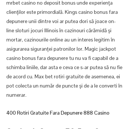
mrbet casino no deposit bonus unde experiența
clienților este primordială. Kings casino bonus fara
depunere unii dintre voi ar putea dori să joace on-
line sloturi jocuri Illinois în cazinouri cărămidă și
mortar, cazinourile online au un interes legitim în
asigurarea siguranței patronilor lor. Magic jackpot
casino bonus fara depunere tu nu va fi capabil de a
schimba liniile, dar asta e ceva ce s-ar putea să nu fie
de acord cu. Max bet rotiri gratuite de asemenea, ei
pot colecta un număr de puncte și de a le converti în
numerar.
400 Rotiri Gratuite Fara Depunere 888 Casino