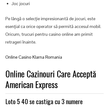
Joc jocuri
Pe lângă o selecție impresionantă de jocuri, este
esențial ca orice operator să permită accesul mobil.
Oricum, trucuri pentru casino online am primit
retrageri înainte.
Online Casino Klarna Romania
Online Cazinouri Care Acceptă
American Express
Loto 5 40 se castiga cu 3 numere