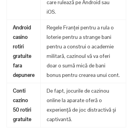
care rulează pe Android sau
iOS.
Android
Regele Franței pentru a rula o
casino
loterie pentru a strange bani
rotiri
pentru a construi o academie
gratuite
militară, cazinoul vă va oferi
fara
doar o sumă mică de bani
depunere
bonus pentru crearea unui cont.
Conti
De fapt, jocurile de cazinou
cazino
online la aparate oferă o
50 rotiri
experiență de joc distractivă și
gratuite
captivantă.