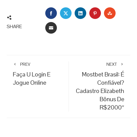
FACEBOOK
TWITTER
LINKEDIN
PINTEREST
STUMBLEU
SHARE
EMAIL
PREV
NEXT
Faça U Login E
Mostbet Brasil: É
Jogue Online
Confiável?
Cadastro Elizabeth
Bônus De
R$2000″