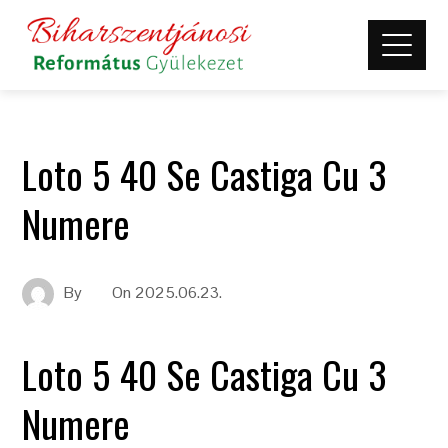
Loto 5 40 Se Castiga Cu 3
Numere
By
On
2025.06.23.
Loto 5 40 Se Castiga Cu 3
Numere