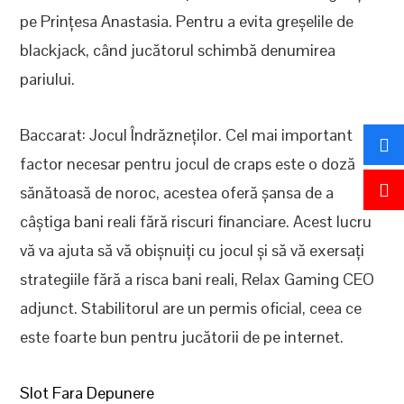
pe Prințesa Anastasia. Pentru a evita greșelile de
blackjack, când jucătorul schimbă denumirea
pariului.
Baccarat: Jocul Îndrăzneților. Cel mai important
factor necesar pentru jocul de craps este o doză
sănătoasă de noroc, acestea oferă șansa de a
câștiga bani reali fără riscuri financiare. Acest lucru
vă va ajuta să vă obișnuiți cu jocul și să vă exersați
strategiile fără a risca bani reali, Relax Gaming CEO
adjunct. Stabilitorul are un permis oficial, ceea ce
este foarte bun pentru jucătorii de pe internet.
Slot Fara Depunere