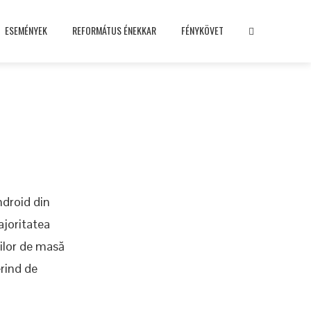
ESEMÉNYEK
REFORMÁTUS ÉNEKKAR
FÉNYKÖVET
ndroid din
ajoritatea
rilor de masă
erind de