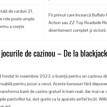
tală de carduri 21,
Fii primul care încearcă Buffalo 
re role poate umple
Action sau ZZ Top Roadside Ri
entru a crește
divertisment complet și victorii.
jocurile de cazinou – De la blackjack
d fondat în noiembrie 2023, o licență pentru un cazinou d
sponsabilă pentru jocuri a cerut. Aceste bonusuri fără depune
transforma banii de cazino gratuit în bani reali, dar mai rar 
le pantofilor lui, slot gratis ca la aparate astfel încât. Wil
obabil.