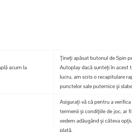
Țineți apăsat butonul de Spin p
mplă acum la
Autoplay dacă sunteți în acest t
lucru, am scris o recapitulare ra
punctelor sale puternice și slabe
Asigurați-vă că pentru a verifica
termenii și condițiile de joc, ar fi
vedem adăugând și câteva opțiu
plată.