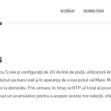
KEZDŐLAP
IGEHÍRDETÉSEK
s
s
 role și configurații de 20 de linii de plată, utilizatorii A
oturi pe bani reali și în speranța de a lovi potul cel Mare. M
lor la domiciliu. Prin urmare, în timp ce RTP-ul total al jocu
at un acumulator pentru a acoperi aceste trei selecții, of