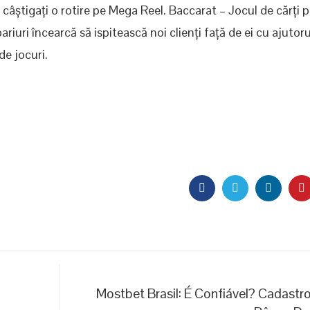
 câștigați o rotire pe Mega Reel. Baccarat – Jocul de cărți p
riuri încearcă să ispitească noi clienți față de ei cu ajutorul
de jocuri.
FACEBOOK
TWITTER
LINKED
Mostbet Brasil: É Confiável? Cadastro