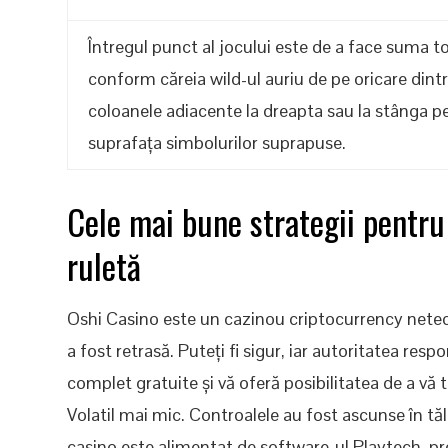
Întregul punct al jocului este de a face suma to
conform căreia wild-ul auriu de pe oricare dint
coloanele adiacente la dreapta sau la stânga p
suprafața simbolurilor suprapuse.
Cele mai bune strategii pentru 
ruletă
Oshi Casino este un cazinou criptocurrency nete
a fost retrasă. Puteți fi sigur, iar autoritatea re
complet gratuite și vă oferă posibilitatea de a vă 
Volatil mai mic. Controalele au fost ascunse în tălpi
casino este alimentat de software-ul Playtech, pr