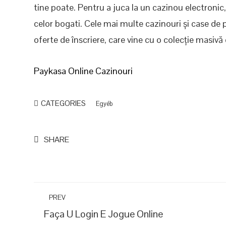
tine poate. Pentru a juca la un cazinou electronic,
celor bogati. Cele mai multe cazinouri și case de pa
oferte de înscriere, care vine cu o colecție masivă 
Paykasa Online Cazinouri
CATEGORIES
Egyéb
SHARE
PREV
Faça U Login E Jogue Online