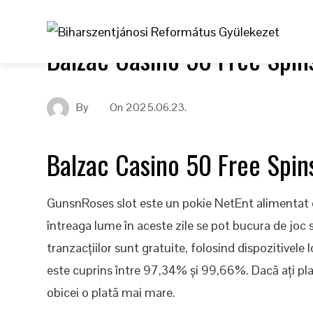
Balzac Casino 50 Free Spin
By
On
2025.06.23.
Balzac Casino 50 Free Spin
GunsnRoses slot este un pokie NetEnt alimentat cu 5
întreaga lume în aceste zile se pot bucura de joc sl
tranzacțiilor sunt gratuite, folosind dispozitivele 
este cuprins între 97,34% și 99,66%. Dacă ați plas
obicei o plată mai mare.