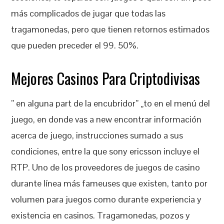
más complicados de jugar que todas las
tragamonedas, pero que tienen retornos estimados
que pueden preceder el 99. 50%.
Mejores Casinos Para Criptodivisas
” en alguna part de la encubridor” „to en el menú del
juego, en donde vas a new encontrar información
acerca de juego, instrucciones sumado a sus
condiciones, entre la que sony ericsson incluye el
RTP. Uno de los proveedores de juegos de casino
durante línea más fameuses que existen, tanto por
volumen para juegos como durante experiencia y
existencia en casinos. Tragamonedas, pozos y