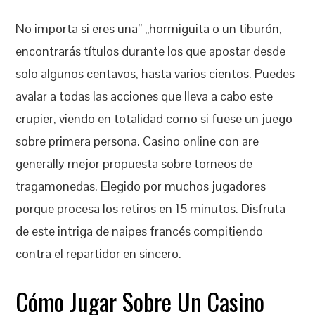
No importa si eres una” „hormiguita o un tiburón,
encontrarás títulos durante los que apostar desde
solo algunos centavos, hasta varios cientos. Puedes
avalar a todas las acciones que lleva a cabo este
crupier, viendo en totalidad como si fuese un juego
sobre primera persona. Casino online con are
generally mejor propuesta sobre torneos de
tragamonedas. Elegido por muchos jugadores
porque procesa los retiros en 15 minutos. Disfruta
de este intriga de naipes francés compitiendo
contra el repartidor en sincero.
Cómo Jugar Sobre Un Casino