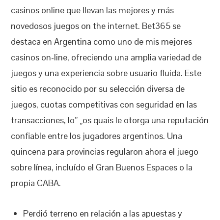
casinos online que llevan las mejores y más
novedosos juegos on the internet. Bet365 se
destaca en Argentina como uno de mis mejores
casinos on-line, ofreciendo una amplia variedad de
juegos y una experiencia sobre usuario fluida. Este
sitio es reconocido por su selección diversa de
juegos, cuotas competitivas con seguridad en las
transacciones, lo” „os quais le otorga una reputación
confiable entre los jugadores argentinos. Una
quincena para provincias regularon ahora el juego
sobre línea, incluído el Gran Buenos Espaces o la
propia CABA.
Perdió terreno en relación a las apuestas y