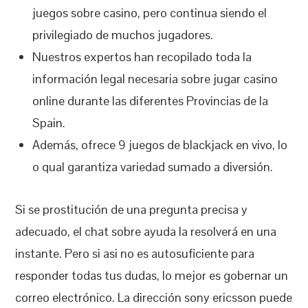
juegos sobre casino, pero continua siendo el
privilegiado de muchos jugadores.
Nuestros expertos han recopilado toda la
información legal necesaria sobre jugar casino
online durante las diferentes Provincias de la
Spain.
Además, ofrece 9 juegos de blackjack en vivo, lo
o qual garantiza variedad sumado a diversión.
Si se prostitución de una pregunta precisa y
adecuado, el chat sobre ayuda la resolverá en una
instante. Pero si asi no es autosuficiente para
responder todas tus dudas, lo mejor es gobernar un
correo electrónico. La dirección sony ericsson puede