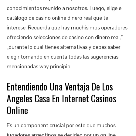
conocimientos reunido a nosotros. Luego, elige el
catálogo de casino online dinero real que te
interese. Recuerda que hay muchisimos operadores
ofreciendo selecciones de casino con dinero real,”
„durante lo cual tienes alternativas y debes saber
elegir tomando en cuenta todas las sugerencias
mencionadas way principio.
Entendiendo Una Ventaja De Los
Angeles Casa En Internet Casinos
Online
Es un component crucial por este que muchos
jugadores argentinos se deciden por un on line