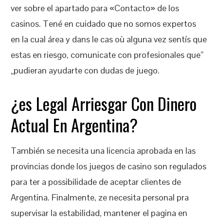
ver sobre el apartado para «Contacto» de los
casinos. Tené en cuidado que no somos expertos
en la cual área y dans le cas où alguna vez sentís que
estas en riesgo, comunicate con profesionales que”
„pudieran ayudarte con dudas de juego.
¿es Legal Arriesgar Con Dinero
Actual En Argentina?
También se necesita una licencia aprobada en las
provincias donde los juegos de casino son regulados
para ter a possibilidade de aceptar clientes de
Argentina. Finalmente, ze necesita personal pra
supervisar la estabilidad, mantener el pagina en