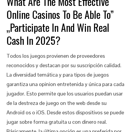
What Are The Most Effective
Online Casinos To Be Able To”
„Participate In And Win Real
Cash In 2025?
Todos los juegos provienen de proveedores
reconocidos y destacan por su suscripción calidad.
La diversidad temática y para tipos de juegos
garantiza una opinion entretenida y única para cada
jugador. Esto permite que los usuarios puedan usar
de la destreza de juego on the web desde su
Android os o iOS. Desde estos dispositivos se puede
jugar sobre forma gratuita u con dinero real.
Básicamente, la última opción es una preferida por