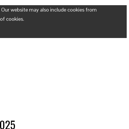
. Our website may also include cookies from
 of cookies.
2025