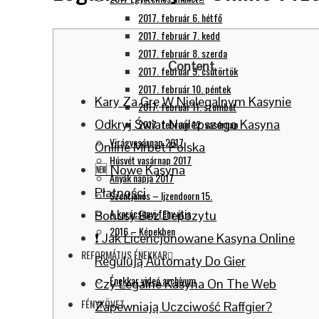
2017. február 6. hétfő
2017. február 7. kedd
2017. február 8. szerda
Content
2017. február 9. csütörtök
2017. február 10. péntek
Kary Za Grę W Nielegalnym Kasynie
2017. február 11. szombat
Odkryj Świat Najlepszego Kasyna
2017. február 12. vasárnap
Virágvasárnap 2017
Online Mrbet Polska
Húsvét vasárnap 2017
🆕 Nowe Kasyna
Anyák napja 2017
Płatności
Szentjános – Ijzendoorn 15.
A karácsonyi fény útja
Bonusy Bez Depozytu
2016 – Képekben
❗ Jak Licencjonowane Kasyna Online
REFORMÁTUS ÉNEKKAR
Regulują Automaty Do Gier
Énekkar videó archívum
Czy Legalne Kasyna On The Web
FÉNYKÖVET
Zapewniają Uczciwość Raffgier?