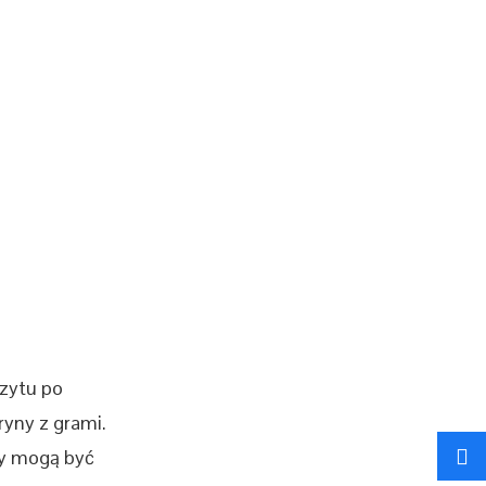
zytu po
ryny z grami.
sy mogą być