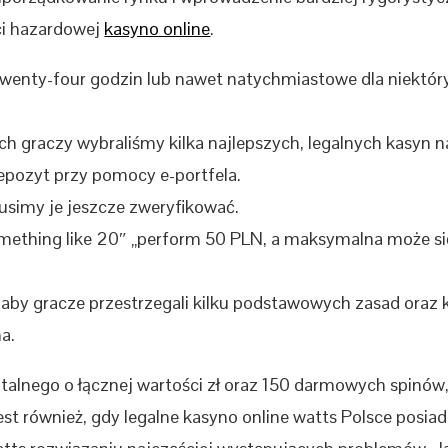
ci hazardowej
kasyno online
.
 twenty-four godzin lub nawet natychmiastowe dla niektó
ch graczy wybraliśmy kilka najlepszych, legalnych kasyn 
epozyt przy pomocy e-portfela.
musimy je jeszcze zweryfikować.
ething like 20″ „perform 50 PLN, a maksymalna może si
aby gracze przestrzegali kilku podstawowych zasad oraz k
a.
alnego o łącznej wartości zł oraz 150 darmowych spinów,
st również, gdy legalne kasyno online watts Polsce posia