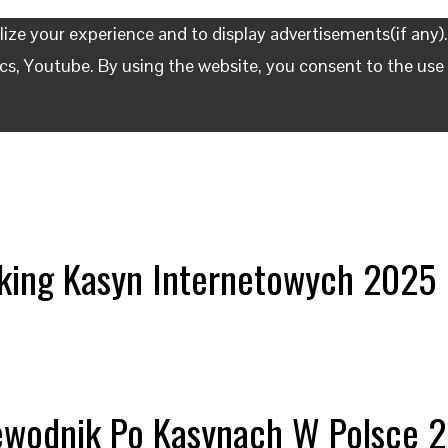
ize your experience and to display advertisements(if any)
ics, Youtube. By using the website, you consent to the use
anking Kasyn Internetowych 2025
zewodnik Po Kasynach W Polsce 