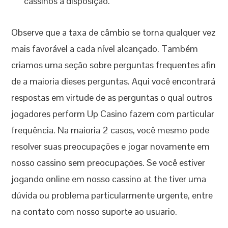
cassinos à disposição.
Observe que a taxa de câmbio se torna qualquer vez
mais favorável a cada nível alcançado. Também
criamos uma seção sobre perguntas frequentes afin
de a maioria dieses perguntas. Aqui você encontrará
respostas em virtude de as perguntas o qual outros
jogadores perform Up Casino fazem com particular
frequência. Na maioria 2 casos, você mesmo pode
resolver suas preocupações e jogar novamente em
nosso cassino sem preocupações. Se você estiver
jogando online em nosso cassino at the tiver uma
dúvida ou problema particularmente urgente, entre
na contato com nosso suporte ao usuario.