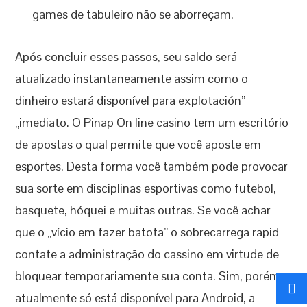
games de tabuleiro não se aborreçam.
Após concluir esses passos, seu saldo será
atualizado instantaneamente assim como o
dinheiro estará disponível para explotación”
„imediato. O Pinap On line casino tem um escritório
de apostas o qual permite que você aposte em
esportes. Desta forma você também pode provocar
sua sorte em disciplinas esportivas como futebol,
basquete, hóquei e muitas outras. Se você achar
que o „vício em fazer batota” o sobrecarrega rapid
contate a administração do cassino em virtude de
bloquear temporariamente sua conta. Sim, porém
atualmente só está disponível para Android, a