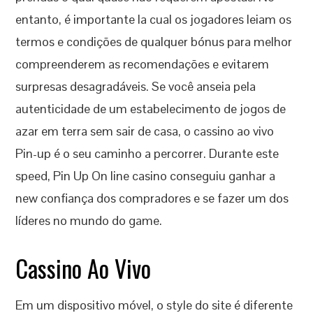
entanto, é importante la cual os jogadores leiam os
termos e condições de qualquer bónus para melhor
compreenderem as recomendações e evitarem
surpresas desagradáveis. Se você anseia pela
autenticidade de um estabelecimento de jogos de
azar em terra sem sair de casa, o cassino ao vivo
Pin-up é o seu caminho a percorrer. Durante este
speed, Pin Up On line casino conseguiu ganhar a
new confiança dos compradores e se fazer um dos
líderes no mundo do game.
Cassino Ao Vivo
Em um dispositivo móvel, o style do site é diferente