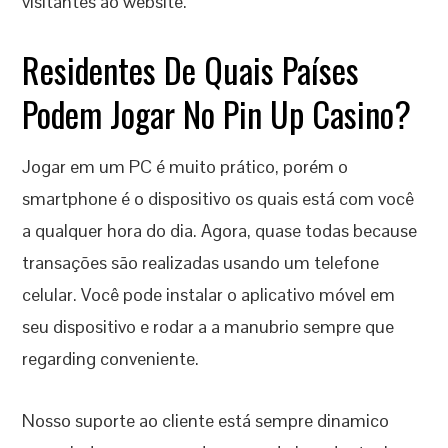
visitantes ao website.
Residentes De Quais Países
Podem Jogar No Pin Up Casino?
Jogar em um PC é muito prático, porém o
smartphone é o dispositivo os quais está com você
a qualquer hora do dia. Agora, quase todas because
transações são realizadas usando um telefone
celular. Você pode instalar o aplicativo móvel em
seu dispositivo e rodar a a manubrio sempre que
regarding conveniente.
Nosso suporte ao cliente está sempre dinamico