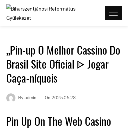
„Pin-up O Melhor Cassino Do
Brasil Site Oficial ᐈ Jogar
Caça-níqueis
By
admin
On
2025.05.28.
Pin Up On The Web Casino