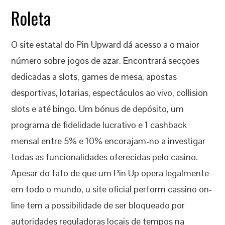
Roleta
O site estatal do Pin Upward dá acesso a o maior
número sobre jogos de azar. Encontrará secções
dedicadas a slots, games de mesa, apostas
desportivas, lotarias, espectáculos ao vivo, collision
slots e até bingo. Um bónus de depósito, um
programa de fidelidade lucrativo e 1 cashback
mensal entre 5% e 10% encorajam-no a investigar
todas as funcionalidades oferecidas pelo casino.
Apesar do fato de que um Pin Up opera legalmente
em todo o mundo, u site oficial perform cassino on-
line tem a possibilidade de ser bloqueado por
autoridades reguladoras locais de tempos na