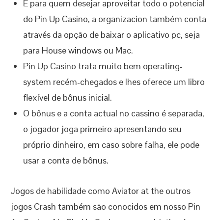
E para quem desejar aproveitar todo o potencial
do Pin Up Casino, a organizacion também conta
através da opção de baixar o aplicativo pc, seja
para House windows ou Mac.
Pin Up Casino trata muito bem operating-
system recém-chegados e lhes oferece um libro
flexível de bônus inicial.
O bônus e a conta actual no cassino é separada,
o jogador joga primeiro apresentando seu
próprio dinheiro, em caso sobre falha, ele pode
usar a conta de bônus.
Jogos de habilidade como Aviator at the outros
jogos Crash também são conocidos em nosso Pin