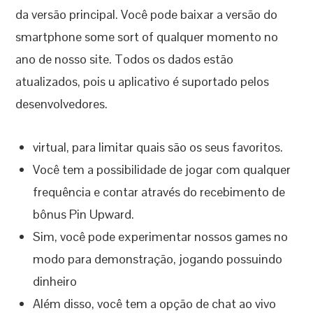
da versão principal. Você pode baixar a versão do
smartphone some sort of qualquer momento no
ano de nosso site. Todos os dados estão
atualizados, pois u aplicativo é suportado pelos
desenvolvedores.
virtual, para limitar quais são os seus favoritos.
Você tem a possibilidade de jogar com qualquer
frequência e contar através do recebimento de
bônus Pin Upward.
Sim, você pode experimentar nossos games no
modo para demonstração, jogando possuindo
dinheiro
Além disso, você tem a opção de chat ao vivo