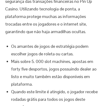
segurança das transações financeiras no Pin Up
Casino. Utilizando tecnologia de ponta, a
plataforma protege muchas as informações
trocadas entre os jogadores e o internet site,
garantindo que não haja armadilhas ocultas.
Os amantes de jogos de estratégia podem
escolher jogos de roleta ou cartas.
Mais sobre 5. 000 slot machines, apostas em
forty five desportos, jogos possuindo dealer ao
listo e muito também estão disponíveis em
plataforma.
Quando este limite é atingido, o jogador recebe
rodadas grátis para todos os jogos deste