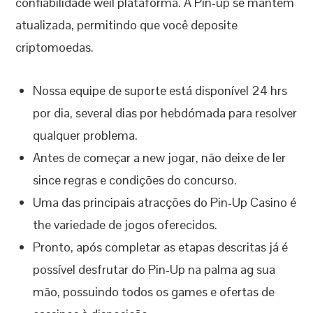
confiabilidade weil plataforma. A Pin-up se mantém
atualizada, permitindo que você deposite
criptomoedas.
Nossa equipe de suporte está disponível 24 hrs
por dia, several dias por hebdómada para resolver
qualquer problema.
Antes de começar a new jogar, não deixe de ler
since regras e condições do concurso.
Uma das principais atracções do Pin-Up Casino é
the variedade de jogos oferecidos.
Pronto, após completar as etapas descritas já é
possível desfrutar do Pin-Up na palma ag sua
mão, possuindo todos os games e ofertas de