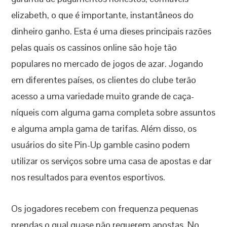
elizabeth, o que é importante, instantâneos do
dinheiro ganho. Esta é uma dieses principais razões
pelas quais os cassinos online são hoje tão
populares no mercado de jogos de azar. Jogando
em diferentes países, os clientes do clube terão
acesso a uma variedade muito grande de caça-
níqueis com alguma gama completa sobre assuntos
e alguma ampla gama de tarifas. Além disso, os
usuários do site Pin-Up gamble casino podem
utilizar os serviços sobre uma casa de apostas e dar
nos resultados para eventos esportivos.
Os jogadores recebem con frequenza pequenas
prendas o qual quase não requerem apostas. No