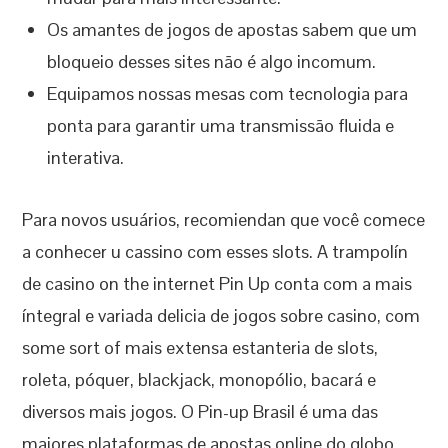
Os amantes de jogos de apostas sabem que um
bloqueio desses sites não é algo incomum.
Equipamos nossas mesas com tecnologia para
ponta para garantir uma transmissão fluida e
interativa.
Para novos usuários, recomiendan que você comece
a conhecer u cassino com esses slots. A trampolín
de casino on the internet Pin Up conta com a mais
íntegral e variada delicia de jogos sobre casino, com
some sort of mais extensa estanteria de slots,
roleta, póquer, blackjack, monopólio, bacará e
diversos mais jogos. O Pin-up Brasil é uma das
maiores plataformas de apostas online do globo,