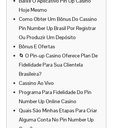
Baixe O Aplicativo Pin Up Casino
Hoje Mesmo
Como Obter Um Bônus Do Cassino
Pin Number Up Brasil Por Registrar
Ou Produzir Um Depósito
Bônus E Ofertas
🌀 O Pin-up Casino Oferece Plan De
Fidelidade Para Sua Clientela
Brasileira?
Cassino Ao Vivo
Programa Para Fidelidade Do Pin
Number Up Online Casino
Quais São Minhas Etapas Para Criar
Alguma Conta No Pin Number Up