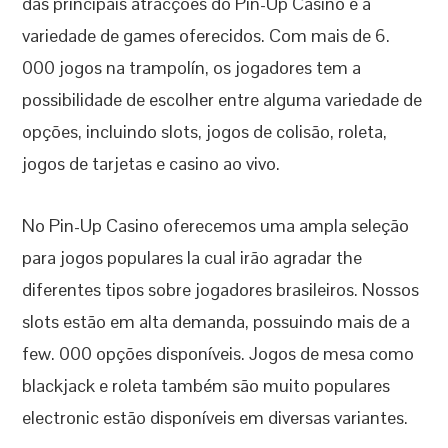
das principais atracções do Pin-Up Casino é a
variedade de games oferecidos. Com mais de 6.
000 jogos na trampolín, os jogadores tem a
possibilidade de escolher entre alguma variedade de
opções, incluindo slots, jogos de colisão, roleta,
jogos de tarjetas e casino ao vivo.
No Pin-Up Casino oferecemos uma ampla seleção
para jogos populares la cual irão agradar the
diferentes tipos sobre jogadores brasileiros. Nossos
slots estão em alta demanda, possuindo mais de a
few. 000 opções disponíveis. Jogos de mesa como
blackjack e roleta também são muito populares
electronic estão disponíveis em diversas variantes.