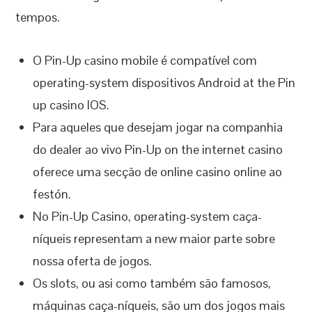
tempos.
O Pin-Up сasino mobile é compatível com
operating-system dispositivos Android at the Pin
up casino IOS.
Para aqueles que desejam jogar na companhia
do dealer ao vivo Pin-Up on the internet casino
oferece uma secção de online casino online ao
festón.
No Pin-Up Casino, operating-system caça-
níqueis representam a new maior parte sobre
nossa oferta de jogos.
Os slots, ou asi como também são famosos,
máquinas caça-níqueis, são um dos jogos mais